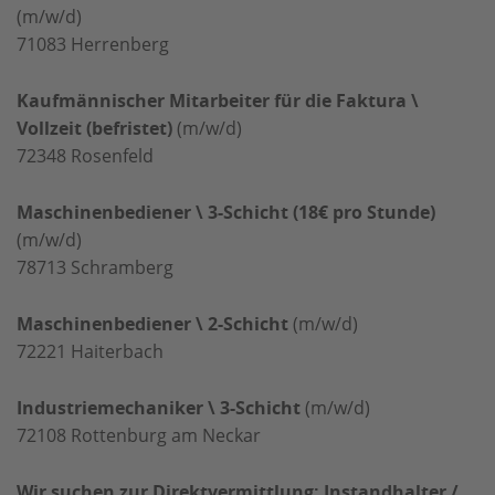
(m/w/d)
71083
Herrenberg
Kaufmännischer Mitarbeiter für die Faktura \
Vollzeit (befristet)
(m/w/d)
72348
Rosenfeld
Maschinenbediener \ 3-Schicht (18€ pro Stunde)
(m/w/d)
78713
Schramberg
Maschinenbediener \ 2-Schicht
(m/w/d)
72221
Haiterbach
Industriemechaniker \ 3-Schicht
(m/w/d)
72108
Rottenburg am Neckar
Wir suchen zur Direktvermittlung: Instandhalter /