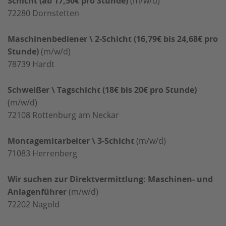
Schicht (ab 17,50€ pro Stunde)
(m/w/d)
72280
Dornstetten
Maschinenbediener \ 2-Schicht (16,79€ bis 24,68€ pro
Stunde)
(m/w/d)
78739
Hardt
Schweißer \ Tagschicht (18€ bis 20€ pro Stunde)
(m/w/d)
72108
Rottenburg am Neckar
Montagemitarbeiter \ 3-Schicht
(m/w/d)
71083
Herrenberg
Wir suchen zur Direktvermittlung: Maschinen- und
Anlagenführer
(m/w/d)
72202
Nagold