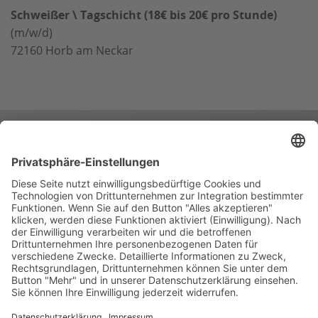
Schweißer \ Tagschicht (18€ bis 20€ pro Stunde)
(m/w/d)
72160
Horb am Neckar