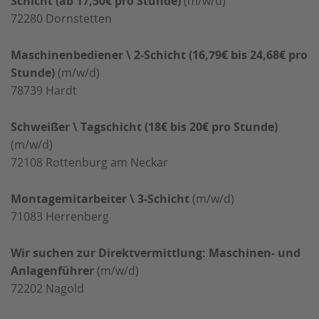
Schicht (ab 17,50€ pro Stunde)
(m/w/d)
72280
Dornstetten
Maschinenbediener \ 2-Schicht (16,79€ bis 24,68€ pro
Stunde)
(m/w/d)
78739
Hardt
Schweißer \ Tagschicht (18€ bis 20€ pro Stunde)
(m/w/d)
72108
Rottenburg am Neckar
Montagemitarbeiter \ 3-Schicht
(m/w/d)
71083
Herrenberg
Wir suchen zur Direktvermittlung: Maschinen- und
Anlagenführer
(m/w/d)
72202
Nagold