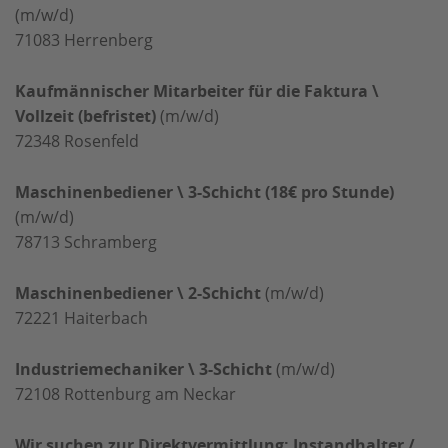
(m/w/d)
71083
Herrenberg
Kaufmännischer Mitarbeiter für die Faktura \
Vollzeit (befristet)
(m/w/d)
72348
Rosenfeld
Maschinenbediener \ 3-Schicht (18€ pro Stunde)
(m/w/d)
78713
Schramberg
Maschinenbediener \ 2-Schicht
(m/w/d)
72221
Haiterbach
Industriemechaniker \ 3-Schicht
(m/w/d)
72108
Rottenburg am Neckar
Wir suchen zur Direktvermittlung: Instandhalter /