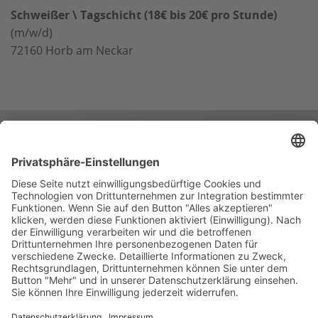
Schweißer \ Tagschicht (18€ bis 20€ pro Stunde)
(m/w/d)
72160
Horb am Neckar