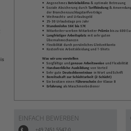
€
is
EINFACH BEWERBEN
+49 7451 5547-0