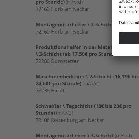
pro Stunde)
(m/w/d)
72160
Horb am Neckar
Montagemitarbeiter \ 3-Schicht
(m/w/d)
72160
Horb am Neckar
Produktionshelfer in der Metallbearbeitu
\ 3-Schicht (ab 17,50€ pro Stunde)
(m/w/d)
72280
Dornstetten
Maschinenbediener \ 2-Schicht (16,79€ bis
24,68€ pro Stunde)
(m/w/d)
78739
Hardt
Schweißer \ Tagschicht (18€ bis 20€ pro
Stunde)
(m/w/d)
72108
Rottenburg am Neckar
Montagemitarbeiter \ 3-Schicht
(m/w/d)