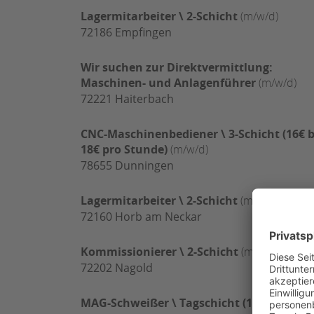
Lagermitarbeiter \ 2-Schicht
(m/w/d)
72186
Empfingen
Wir suchen zur Direktvermittlung:
Maschinen- und Anlagenführer
(m/w/d)
72221
Haiterbach
CNC-Maschinenbediener \ 3-Schicht (16€ b
18€ pro Stunde)
(m/w/d)
78655
Dunningen
Lagermitarbeiter \ 2-Schicht
(m/w/d)
72160
Horb am Neckar
Kommissionierer \ 2-Schicht
(m/w/d)
72202
Nagold
MAG-Schweißer \ Tagschicht (18€ bis 20€