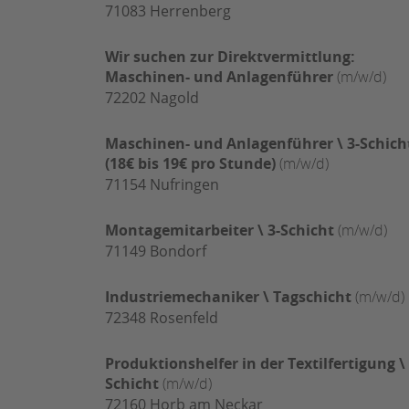
71083
Herrenberg
Wir suchen zur Direktvermittlung:
Maschinen- und Anlagenführer
(m/w/d)
72202
Nagold
Maschinen- und Anlagenführer \ 3-Schich
(18€ bis 19€ pro Stunde)
(m/w/d)
71154
Nufringen
Montagemitarbeiter \ 3-Schicht
(m/w/d)
71149
Bondorf
Industriemechaniker \ Tagschicht
(m/w/d)
72348
Rosenfeld
Produktionshelfer in der Textilfertigung \ 
Schicht
(m/w/d)
72160
Horb am Neckar