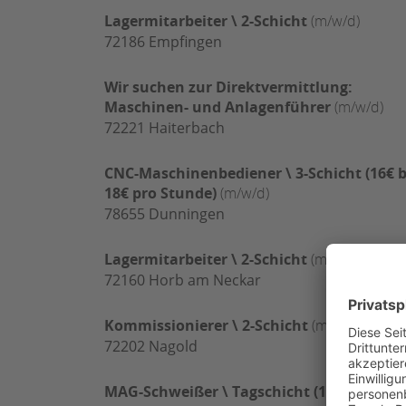
Lagermitarbeiter \ 2-Schicht
(m/w/d)
72186
Empfingen
Wir suchen zur Direktvermittlung:
Maschinen- und Anlagenführer
(m/w/d)
72221
Haiterbach
CNC-Maschinenbediener \ 3-Schicht (16€ b
18€ pro Stunde)
(m/w/d)
78655
Dunningen
Lagermitarbeiter \ 2-Schicht
(m/w/d)
72160
Horb am Neckar
Kommissionierer \ 2-Schicht
(m/w/d)
72202
Nagold
MAG-Schweißer \ Tagschicht (18€ bis 20€