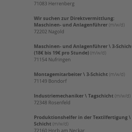
71083
Herrenberg
Wir suchen zur Direktvermittlung:
Maschinen- und Anlagenführer
(m/w/d)
72202
Nagold
Maschinen- und Anlagenführer \ 3-Schich
(18€ bis 19€ pro Stunde)
(m/w/d)
71154
Nufringen
Montagemitarbeiter \ 3-Schicht
(m/w/d)
71149
Bondorf
Industriemechaniker \ Tagschicht
(m/w/d)
72348
Rosenfeld
Produktionshelfer in der Textilfertigung \ 
Schicht
(m/w/d)
72160
Horb am Neckar