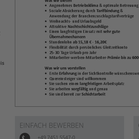
€
is
EINFACH BEWERBEN
+49 7451 5547-0