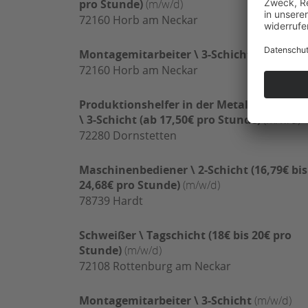
pro Stunde)
(m/w/d)
72160
Horb am Neckar
Montagemitarbeiter \ 3-Schicht
(m/w/d)
72160
Horb am Neckar
Produktionshelfer in der Metallbearbeitu
\ 3-Schicht (ab 17,50€ pro Stunde)
(m/w/d)
72280
Dornstetten
Maschinenbediener \ 2-Schicht (16,79€ bis
24,68€ pro Stunde)
(m/w/d)
78739
Hardt
Schweißer \ Tagschicht (18€ bis 20€ pro
Stunde)
(m/w/d)
72108
Rottenburg am Neckar
Montagemitarbeiter \ 3-Schicht
(m/w/d)