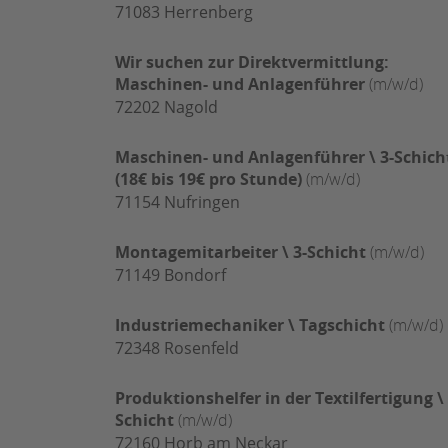
71083
Herrenberg
Wir suchen zur Direktvermittlung:
Maschinen- und Anlagenführer
(m/w/d)
72202
Nagold
Maschinen- und Anlagenführer \ 3-Schich
(18€ bis 19€ pro Stunde)
(m/w/d)
71154
Nufringen
Montagemitarbeiter \ 3-Schicht
(m/w/d)
71149
Bondorf
Industriemechaniker \ Tagschicht
(m/w/d)
72348
Rosenfeld
Produktionshelfer in der Textilfertigung \ 
Schicht
(m/w/d)
72160
Horb am Neckar