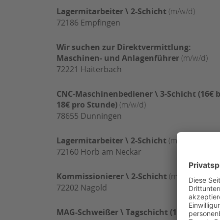
Lagermitarbeiter \ 2-Schicht
(m/w/d)
72186
Empfingen
Wir suchen zur Direktvermittlung:
Maschinen- und Anlagenführer
(m/w/d)
72221
Haiterbach
CNC-Maschinenbediener \ 3-Schicht (16€ b
18€ pro Stunde)
(m/w/d)
78655
Dunningen
Lagermitarbeiter \ 2-Schicht
(m/w/d)
72160
Horb am Neckar
Kommissionierer \ 2-Schicht
(m/w/d)
72202
Nagold
MAG-Schweißer \ Tagschicht (18€ bis 20€