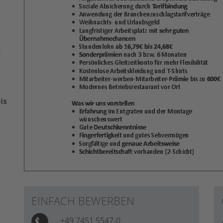
€
is
EINFACH BEWERBEN
+49 7451 5547-0