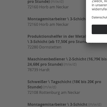
pro Stunde)
(m/w/d)
72160
Horb am Neckar
Montagemitarbeiter \ 3-Schicht
(m/w/d)
72160
Horb am Neckar
Produktionshelfer in der Metallbearbeitu
\ 3-Schicht (ab 17,50€ pro Stunde)
(m/w/d)
72280
Dornstetten
Maschinenbediener \ 2-Schicht (16,79€ bis
24,68€ pro Stunde)
(m/w/d)
78739
Hardt
Schweißer \ Tagschicht (18€ bis 20€ pro
Stunde)
(m/w/d)
72108
Rottenburg am Neckar
Montagemitarbeiter \ 3-Schicht
(m/w/d)