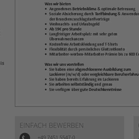
€
is
EINFACH BEWERBEN
+49 7451 5547-0