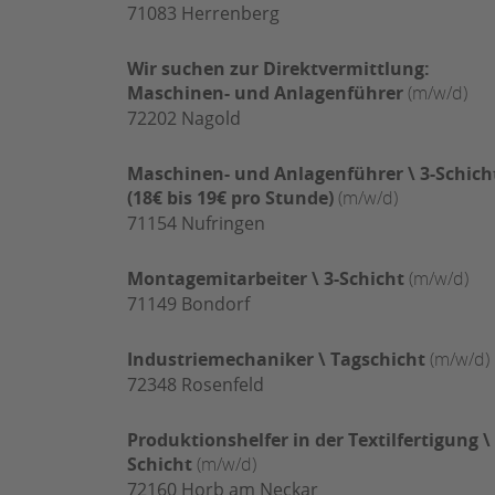
71083
Herrenberg
Wir suchen zur Direktvermittlung:
Maschinen- und Anlagenführer
(m/w/d)
72202
Nagold
Maschinen- und Anlagenführer \ 3-Schich
(18€ bis 19€ pro Stunde)
(m/w/d)
71154
Nufringen
Montagemitarbeiter \ 3-Schicht
(m/w/d)
71149
Bondorf
Industriemechaniker \ Tagschicht
(m/w/d)
72348
Rosenfeld
Produktionshelfer in der Textilfertigung \ 
Schicht
(m/w/d)
72160
Horb am Neckar