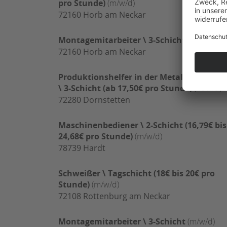
pro Stunde)
(m/w/d)
72160
Horb am Neckar
Montagemitarbeiter \ 3-Schicht
(m/w/d)
72160
Horb am Neckar
Produktionshelfer in der Metallbearbeitu
\ 3-Schicht (ab 17,50€ pro Stunde)
(m/w/d)
72280
Dornstetten
Maschinenbediener \ 2-Schicht (16,79€ bis
24,68€ pro Stunde)
(m/w/d)
78739
Hardt
Schweißer \ Tagschicht (18€ bis 20€ pro
Stunde)
(m/w/d)
72108
Rottenburg am Neckar
Montagemitarbeiter \ 3-Schicht
(m/w/d)