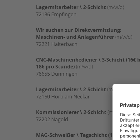
Lagermitarbeiter \ 2-Schicht
(m/w/d)
72186
Empfingen
Wir suchen zur Direktvermittlung:
Maschinen- und Anlagenführer
(m/w/d)
72221
Haiterbach
CNC-Maschinenbediener \ 3-Schicht (16€ b
18€ pro Stunde)
(m/w/d)
78655
Dunningen
Lagermitarbeiter \ 2-Schicht
(m/w/d)
72160
Horb am Neckar
Kommissionierer \ 2-Schicht
(m/w/d)
72202
Nagold
MAG-Schweißer \ Tagschicht (18€ bis 20€