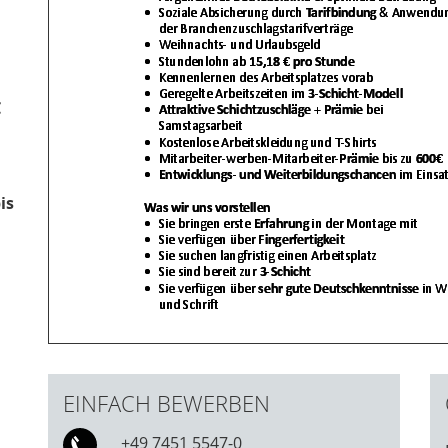
€
is
EINFACH BEWERBEN
+49 7451 5547-0