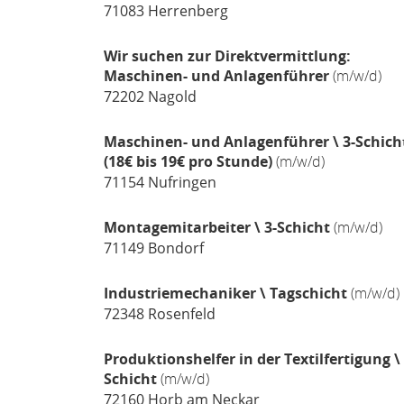
71083
Herrenberg
Wir suchen zur Direktvermittlung:
Maschinen- und Anlagenführer
(m/w/d)
72202
Nagold
Maschinen- und Anlagenführer \ 3-Schich
(18€ bis 19€ pro Stunde)
(m/w/d)
71154
Nufringen
Montagemitarbeiter \ 3-Schicht
(m/w/d)
71149
Bondorf
Industriemechaniker \ Tagschicht
(m/w/d)
72348
Rosenfeld
Produktionshelfer in der Textilfertigung \ 
Schicht
(m/w/d)
72160
Horb am Neckar