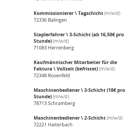
Kommissionierer \ Tagschicht
(m/w/d)
72336
Balingen
Staplerfahrer \ 3-Schicht (ab 16,50€ pro
Stunde)
(m/w/d)
71083
Herrenberg
Kaufmännischer Mitarbeiter für die
Faktura \ Vollzeit (befristet)
(m/w/d)
72348
Rosenfeld
Maschinenbediener \ 3-Schicht (18€ pro
Stunde)
(m/w/d)
78713
Schramberg
Maschinenbediener \ 2-Schicht
(m/w/d)
72221
Haiterbach