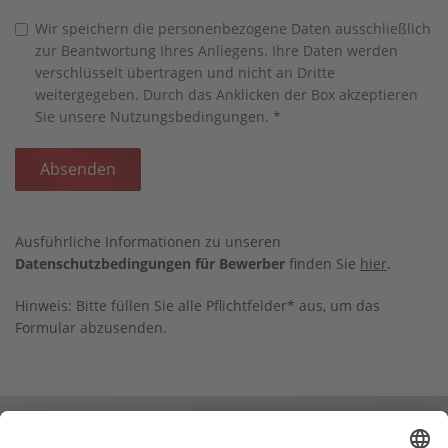
Wir speichern die personenbezogene Daten ausschließlich
zur Beantwortung Ihres Anliegens. Ihre Daten werden
verschlüsselt übertragen und nicht an Dritte
weitergegeben. Durch das Anklicken der Box akzeptieren
Sie unsere Nutzungsbedingungen.
*
Absenden
Ausführliche Informationen zu unseren
Datenschutzbedingungen für Bewerber
finden Sie
hier
.
Hinweis: Bitte füllen Sie alle Pflichtfelder* aus, um das
Formular abzusenden.